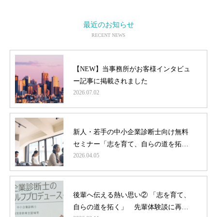
最近のお知らせ
RECENT NEWS
【NEW】当事務所がお客様インタビュ
ー記事に掲載されました
2026.07.02
トラリアルとは
保険業専門成長コーチ
新人・若手の中小企業診断士向け無料
経営コンサルティング 事業
セミナー「志を育て、自らの道を拓
2026.04.05
く」オンラインにて開催！
ブログ
【NEW】 お知らせ
後輩へ伝える熱い思い② 「志を育て、
自らの道を拓く」 先輩体験談に再び