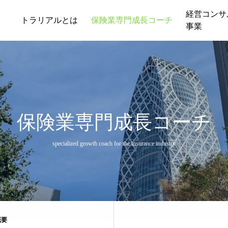
経営コンサ
トラリアルとは
保険業専門成長コーチ
事業
保険業専門成長コーチ
specialized growth coach for the insurance industry
概要