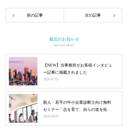
前の記事
次の記事
最近のお知らせ
RECENT NEWS
【NEW】当事務所がお客様インタビュ
ー記事に掲載されました
2026.07.02
新人・若手の中小企業診断士向け無料
セミナー「志を育て、自らの道を拓
2026.04.05
く」オンラインにて開催！