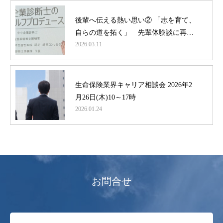
後輩へ伝える熱い思い② 「志を育て、
トラリアルとは
自らの道を拓く」 先輩体験談に再び
保険業専門成長コーチ
2026.03.11
登壇
経営コンサルティング 事業
ブログ
生命保険業界キャリア相談会 2026年2
【NEW】 お知らせ
月26日(木)10～17時
2026.01.24
お問合せ